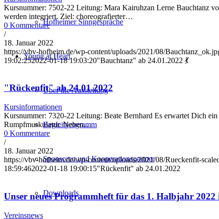
Kursnummer: 7502-22 Leitung: Mara Kairuhzan Lerne Bauchtanz von 
werden integriert. Ziel: choreografierter…
Hofheimer Sinngespräche
0 Kommentare
/
18. Januar 2022
https://vbv-hofheim.de/wp-content/uploads/2021/08/Bauchtanz_ok.jp
Young at Heart
19:02:25
2022-01-18 19:03:20
"Bauchtanz" ab 24.01.2022 💃
"Rückenfit" ab 24.01.2022
Über die Ausstellung
Kursinformationen
Kursnummer: 7320-22 Leitung: Beate Bernhard Es erwartet Dich ein e
Begleitprogramm
Rumpfmuskulatur. Neben…
0 Kommentare
/
18. Januar 2022
Sponsoren und Kooperationspartner
https://vbv-hofheim.de/wp-content/uploads/2021/08/Rueckenfit-scale
18:59:46
2022-01-18 19:00:15
"Rückenfit" ab 24.01.2022
Downloads
Unser neues Programmheft für das 1. Halbjahr 2022 i
Vereinsnews