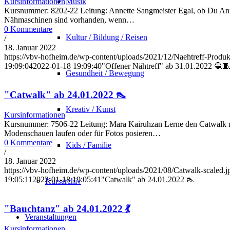
Kursinformationen
Musik
Kursnummer: 8202-22 Leitung: Annette Sangmeister Egal, ob Du Anfä
Nähmaschinen sind vorhanden, wenn…
0 Kommentare
Kultur / Bildung / Reisen
/
18. Januar 2022
https://vbv-hofheim.de/wp-content/uploads/2021/12/Naehtreff-Produk
19:09:04
2022-01-18 19:09:40
"Offener Nähtreff" ab 31.01.2022 🧶
Gesundheit / Bewegung
"Catwalk" ab 24.01.2022 👠
Kreativ / Kunst
Kursinformationen
Kursnummer: 7506-22 Leitung: Mara Kairuhzan Lerne den Catwalk mit L
Modenschauen laufen oder für Fotos posieren…
0 Kommentare
Kids / Familie
/
18. Januar 2022
https://vbv-hofheim.de/wp-content/uploads/2021/08/Catwalk-scaled.j
19:05:11
2022-01-18 19:05:41
"Catwalk" ab 24.01.2022 👠
Kursarchiv
"Bauchtanz" ab 24.01.2022 💃
Veranstaltungen
Kursinformationen