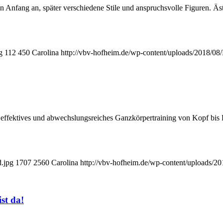
Anfang an, später verschiedene Stile und anspruchsvolle Figuren. Ä
g
112
450
Carolina
http://vbv-hofheim.de/wp-content/uploads/2018/
ffektives und abwechslungsreiches Ganzkörpertraining von Kopf bis F
d.jpg
1707
2560
Carolina
http://vbv-hofheim.de/wp-content/uploads/
st da!