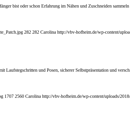
nger bist oder schon Erfahrung im Nähen und Zuschneiden sammeln kon
te_Patch.jpg
282
282
Carolina
http://vbv-hofheim.de/wp-content/up

aufstegschritten und Posen, sicherer Selbstpräsentation und verschie
pg
1707
2560
Carolina
http://vbv-hofheim.de/wp-content/uploads/20