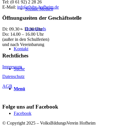
Tel: (0 61 92) 2 28 26
E-Mail:
info[at]vbv-hofheim.de
Soziale Medien
Öffnungszeiten der Geschäftsstelle
Downloads
Di: 09.30 – 11.30 Uhr
Do: 14.00 – 16.00 Uhr
(außer in den Schulferien)
und nach Vereinbarung
Kontakt
Rechtliches
Impressum
Suche
Datenschutz
AGB
Menü
Folge uns auf Facebook
Facebook
© Copyright 2025 – VolksBildungsVerein Hofheim