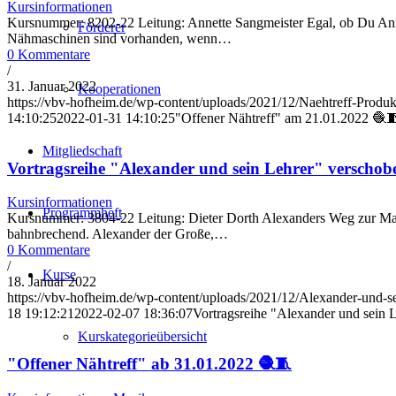
Kursinformationen
Kursnummer: 8202-22 Leitung: Annette Sangmeister Egal, ob Du Anfä
Förderer
Nähmaschinen sind vorhanden, wenn…
0 Kommentare
/
31. Januar 2022
Kooperationen
https://vbv-hofheim.de/wp-content/uploads/2021/12/Naehtreff-Produk
14:10:25
2022-01-31 14:10:25
"Offener Nähtreff" am 21.01.2022 🧶
Mitgliedschaft
Vortragsreihe "Alexander und sein Lehrer" verschob
Kursinformationen
Programmheft
Kursnummer: 3804-22 Leitung: Dieter Dorth Alexanders Weg zur Macht 
bahnbrechend. Alexander der Große,…
0 Kommentare
/
Kurse
18. Januar 2022
https://vbv-hofheim.de/wp-content/uploads/2021/12/Alexander-und-se
18 19:12:21
2022-02-07 18:36:07
Vortragsreihe "Alexander und sein 
Kurskategorieübersicht
"Offener Nähtreff" ab 31.01.2022 🧶🧵