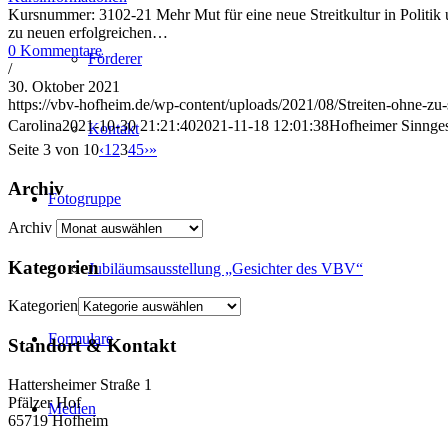
Kursnummer: 3102-21 Mehr Mut für eine neue Streitkultur in Politik 
zu neuen erfolgreichen…
0 Kommentare
Förderer
/
30. Oktober 2021
https://vbv-hofheim.de/wp-content/uploads/2021/08/Streiten-ohne-zu-
Carolina
2021-10-30 21:21:40
2021-11-18 12:01:38
Hofheimer Sinnge
Kontakt
Seite 3 von 10
‹
1
2
3
4
5
›
»
Archiv
Fotogruppe
Archiv
Kategorien
Jubiläumsausstellung „Gesichter des VBV“
Kategorien
Formulare
Standort & Kontakt
Hattersheimer Straße 1
Pfälzer Hof
Medien
65719 Hofheim