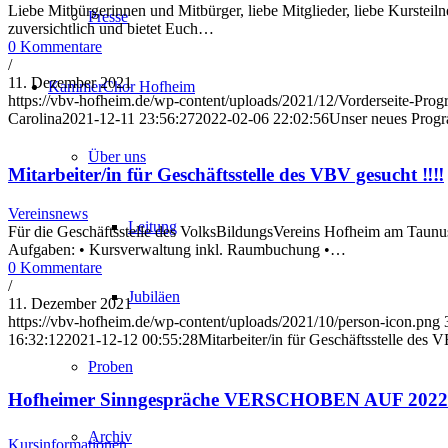
Liebe Mitbürgerinnen und Mitbürger, liebe Mitglieder, liebe Kurste
Presse
zuversichtlich und bietet Euch…
0 Kommentare
/
11. Dezember 2021
KammerChor Hofheim
https://vbv-hofheim.de/wp-content/uploads/2021/12/Vorderseite-Pro
Carolina
2021-12-11 23:56:27
2022-02-06 22:02:56
Unser neues Progra
Über uns
Mitarbeiter/in für Geschäftsstelle des VBV gesucht ‼‼
Vereinsnews
Leitung
Für die Geschäftsstelle des VolksBildungsVereins Hofheim am Taunus
Aufgaben: • Kursverwaltung inkl. Raumbuchung •…
0 Kommentare
/
Jubiläen
11. Dezember 2021
https://vbv-hofheim.de/wp-content/uploads/2021/10/person-icon.png
16:32:12
2021-12-12 00:55:28
Mitarbeiter/in für Geschäftsstelle des
Proben
Hofheimer Sinngespräche VERSCHOBEN AUF 2022: "
Archiv
Kursinformationen