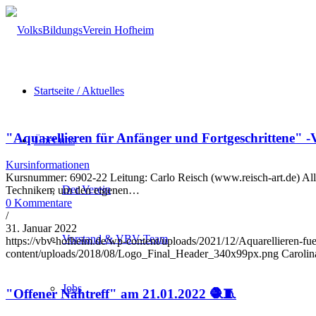
Startseite / Aktuelles
"Aquarellieren für Anfänger und Fortgeschritte
Über uns
Kursinformationen
Kursnummer: 6902-22 Leitung: Carlo Reisch (www.reisch-art.de) Allg
Der Verein
Techniken, um den eigenen…
0 Kommentare
/
31. Januar 2022
Vorstand & VBV-Team
https://vbv-hofheim.de/wp-content/uploads/2021/12/Aquarellieren-fu
content/uploads/2018/08/Logo_Final_Header_340x99px.png
Carolin
Jobs
"Offener Nähtreff" am 21.01.2022 🧶🧵