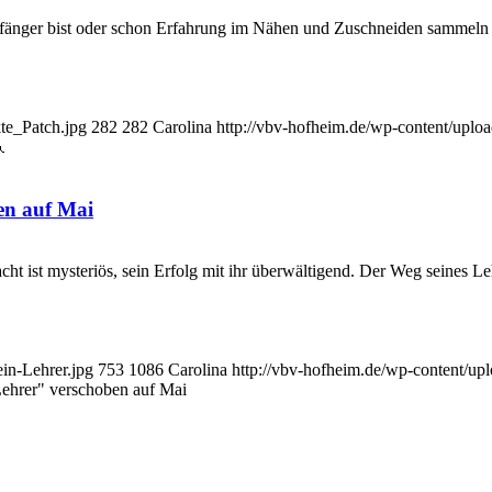
nger bist oder schon Erfahrung im Nähen und Zuschneiden sammeln kon
te_Patch.jpg
282
282
Carolina
http://vbv-hofheim.de/wp-content/up

en auf Mai
ist mysteriös, sein Erfolg mit ihr überwältigend. Der Weg seines Lehr
in-Lehrer.jpg
753
1086
Carolina
http://vbv-hofheim.de/wp-content/
Lehrer" verschoben auf Mai