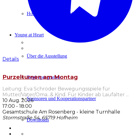
Hofheimer Sinngespräche
Young at Heart
Über die Ausstellung
Details
Purzelturnen am Montag
Begleitprogramm
Leitung: Eva Schröder Bewegungsspiele für
Mutter/Vater/Oma...& Kind. Für Kinder ab Laufalter
...
Sponsoren und Kooperationspartner
10 Aug. 2026
17:00
-
18:00
Gesamtschule Am Rosenberg - kleine Turnhalle
Stormstraße 54, 65719 Hofheim
Downloads