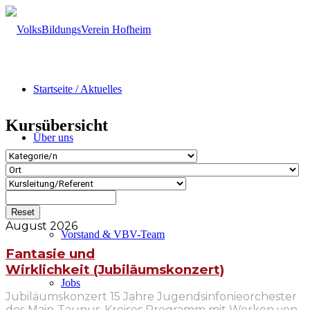
Startseite / Aktuelles
Kursübersicht
Über uns
Der Verein
Reset
August 2026
Vorstand & VBV-Team
Fantasie und
Wirklichkeit (Jubiläumskonzert)
Jobs
Jubiläumskonzert 15 Jahre Jugendsinfonieorchester
des Main-Taunus-Kreises Programm mit Werken von