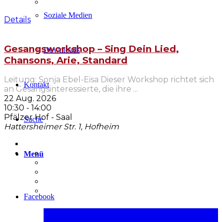
Soziale Medien
Details
Gesangsworkshop – Sing Dein Lied,
Downloads
Chansons, Arie, Standard
Leitung: Sonja Ebel-Eisa Dieser Workshop richtet sich
Kontakt
an Gesangsinteressierte, die ihre
...
22 Aug. 2026
10:30
-
14:00
Pfälzer Hof - Saal
Suche
Hattersheimer Str. 1, Hofheim
Menü
Facebook