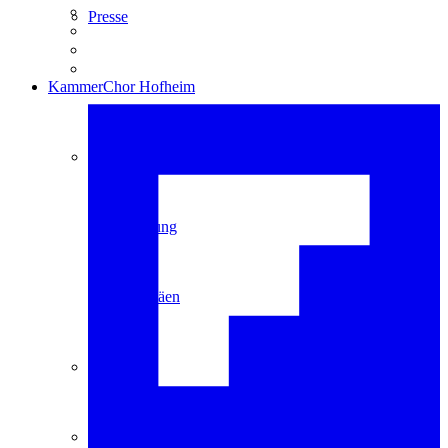
Presse
KammerChor Hofheim
Über uns
Leitung
Jubiläen
Proben
Archiv