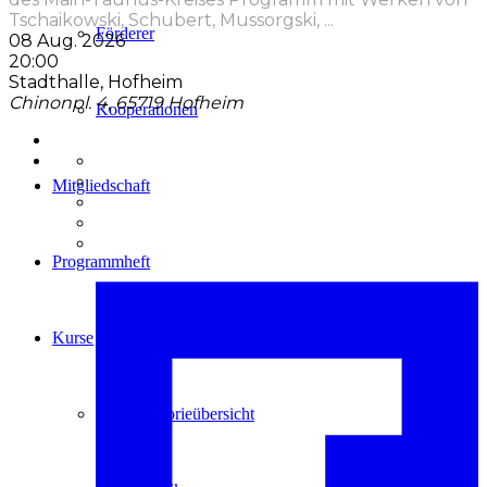
Tschaikowski, Schubert, Mussorgski,
...
Förderer
08 Aug. 2026
20:00
Stadthalle, Hofheim
Chinonpl. 4, 65719 Hofheim
Kooperationen
Mitgliedschaft
Programmheft
Kurse
Kurskategorieübersicht