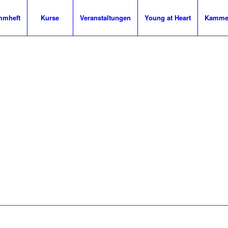
mmheft
Kurse
Veranstaltungen
Young at Heart
Kammer