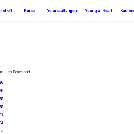
mmheft
Kurse
Veranstaltungen
Young at Heart
Kammer
ente zum Download
26
26
25
25
24
24
23