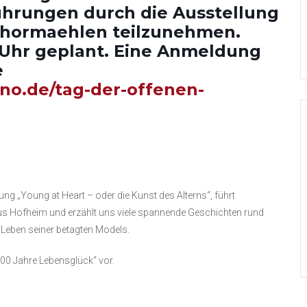
Führungen durch die Ausstellung
Thormaehlen teilzunehmen.
5 Uhr geplant. Eine Anmeldung
e
ano.de/tag-der-offenen-
ng „Young at Heart – oder die Kunst des Alterns“, führt
us Hofheim und erzählt uns viele spannende Geschichten rund
Leben seiner betagten Models.
00 Jahre Lebensglück“ vor.