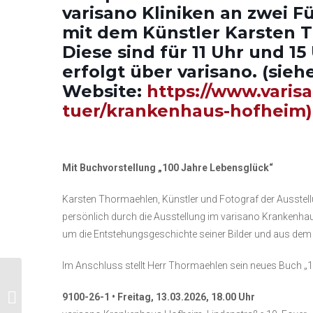
varisano Kliniken an zwei 
mit dem Künstler Karsten 
Diese sind für 11 Uhr und 1
erfolgt über varisano. (sieh
Website:
https://www.varis
tuer/krankenhaus-hofheim)
Mit Buchvorstellung „100 Jahre Lebensglück“
Karsten Thormaehlen, Künstler und Fotograf der Ausstellu
persönlich durch die Ausstellung im varisano Krankenha
um die Entstehungsgeschichte seiner Bilder und aus dem 
Im Anschluss stellt Herr Thormaehlen sein neues Buch „1
KulTour: Besuch der
Ausstellung „Feininger,
9100-26-1 • Freitag, 13.03.2026, 18.00 Uhr
Münter, Modersohn-