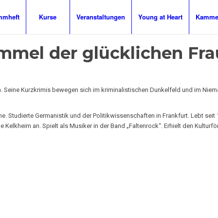
mmheft
Kurse
Veranstaltungen
Young at Heart
Kammer
mmel der glücklichen Fr
ben. Seine Kurzkrimis bewegen sich im kriminalistischen Dunkelfeld und im Niem
. Studierte Germanistik und der Politikwissenschaften in Frankfurt. Lebt seit 
lkheim an. Spielt als Musiker in der Band „Faltenrock“. Erhielt den Kulturfö