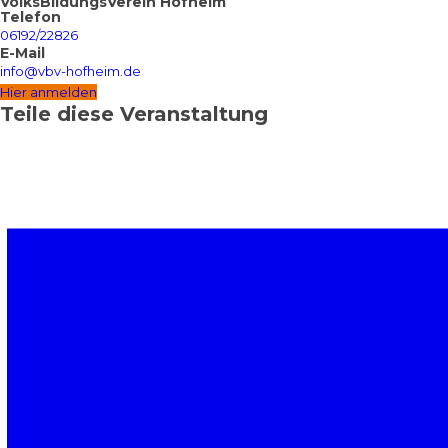
VolksBildungsVerein Hofheim
Telefon
06192/22826
E-Mail
info@vbv-hofheim.de
Hier anmelden
Teile diese Veranstaltung