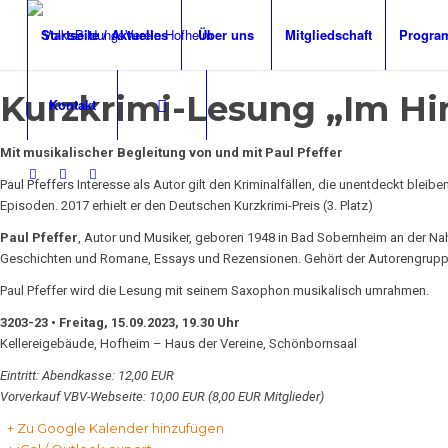
Startseite / Aktuelles
Über uns
Mitgliedschaft
Progra
Kurzkrimi-Lesung „Im Hi
Kontakt
Mit musikalischer Begleitung von und mit
Paul Pfeffer
Paul Pfeffers Interesse als Autor gilt den Kriminalfällen, die unentdeckt blei
Episoden. 2017 erhielt er den Deutschen Kurzkrimi-Preis (3. Platz)
Paul Pfeffer
, Autor und Musiker, geboren 1948 in Bad Sobernheim an der Nahe
Geschichten und Romane, Essays und Rezensionen. Gehört der Autorengruppe Ke
Paul Pfeffer wird die Lesung mit seinem Saxophon musikalisch umrahmen.
3203-23 •
Freitag, 15.09.2023, 19.30 Uhr
Kellereigebäude, Hofheim – Haus der Vereine, Schönbornsaal
Eintritt: Abendkasse: 12,00 EUR
Vorverkauf VBV-Webseite: 10,00 EUR (8,00 EUR Mitglieder)
+ Zu Google Kalender hinzufügen