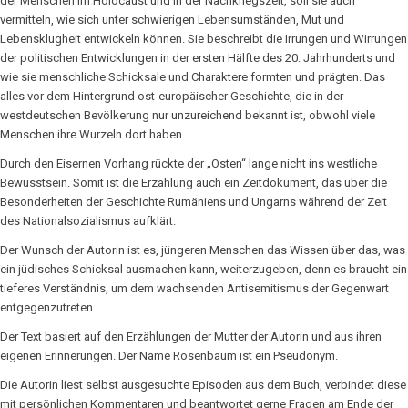
der Menschen im Holocaust und in der Nachkriegszeit, soll sie auch
vermitteln, wie sich unter schwierigen Lebensumständen, Mut und
Lebensklugheit entwickeln können. Sie beschreibt die Irrungen und Wirrungen
der politischen Entwicklungen in der ersten Hälfte des 20. Jahrhunderts und
wie sie menschliche Schicksale und Charaktere formten und prägten. Das
alles vor dem Hintergrund ost-europäischer Geschichte, die in der
westdeutschen Bevölkerung nur unzureichend bekannt ist, obwohl viele
Menschen ihre Wurzeln dort haben.
Durch den Eisernen Vorhang rückte der „Osten“ lange nicht ins westliche
Bewusstsein. Somit ist die Erzählung auch ein Zeitdokument, das über die
Besonderheiten der Geschichte Rumäniens und Ungarns während der Zeit
des Nationalsozialismus aufklärt.
Der Wunsch der Autorin ist es, jüngeren Menschen das Wissen über das, was
ein jüdisches Schicksal ausmachen kann, weiterzugeben, denn es braucht ein
tieferes Verständnis, um dem wachsenden Antisemitismus der Gegenwart
entgegenzutreten.
Der Text basiert auf den Erzählungen der Mutter der Autorin und aus ihren
eigenen Erinnerungen. Der Name Rosenbaum ist ein Pseudonym.
Die Autorin liest selbst ausgesuchte Episoden aus dem Buch, verbindet diese
mit persönlichen Kommentaren und beantwortet gerne Fragen am Ende der