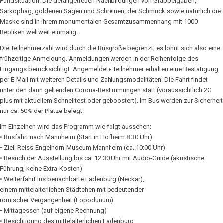
Fundsituation. Die detailgetreuen Nachbildungen von Grabbeigaben,
Sarkophag, goldenen Sägen und Schreinen, der Schmuck sowie natürlich die
Maske sind in ihrem monumentalen Gesamtzusammenhang mit 1000
Repliken weltweit einmalig.
Die Teilnehmerzahl wird durch die Busgröße begrenzt, es lohnt sich also eine
frühzeitige Anmeldung. Anmeldungen werden in der Reihenfolge des
Eingangs berücksichtigt. Angemeldete Teilnehmer erhalten eine Bestätigung
per E-Mail mit weiteren Details und Zahlungsmodalitäten. Die Fahrt findet
unter den dann geltenden Corona-Bestimmungen statt (voraussichtlich 2G
plus mit aktuellem Schnelltest oder geboostert). Im Bus werden zur Sicherheit
nur ca. 50% der Plätze belegt.
Im Einzelnen wird das Programm wie folgt aussehen:
• Busfahrt nach Mannheim (Start in Hofheim 8:30 Uhr)
• Ziel: Reiss-Engelhorn-Museum Mannheim (ca. 10:00 Uhr)
• Besuch der Ausstellung bis ca. 12:30 Uhr mit Audio-Guide (akustische
Führung, keine Extra-Kosten)
• Weiterfahrt ins benachbarte Ladenburg (Neckar),
einem mittelalterlichen Städtchen mit bedeutender
römischer Vergangenheit (Lopodunum)
• Mittagessen (auf eigene Rechnung)
• Besichtigung des mittelalterlichen Ladenburg