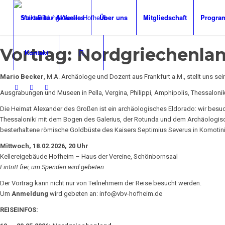
Startseite / Aktuelles
Über uns
Mitgliedschaft
Progra
Vortrag: Nordgriechenla
Kontakt
Mario Becker
, M.A. Archäologe und Dozent aus Frankfurt a.M., stellt uns s
Ausgrabungen und Museen in Pella, Vergina, Philippi, Amphipolis, Thessaloni
Die Heimat Alexander des Großen ist ein archäologisches Eldorado: wir besu
Thessaloniki mit dem Bogen des Galerius, der Rotunda und dem Archäologis
besterhaltene römische Goldbüste des Kaisers Septimius Severus in Komoti
Mittwoch, 18.02.2026, 20 Uhr
Kellereigebäude Hofheim – Haus der Vereine, Schönbornsaal
Eintritt frei, um Spenden wird gebeten
Der Vortrag kann nicht nur von Teilnehmern der Reise besucht werden.
Um
Anmeldung
wird gebeten an: info@vbv-hofheim.de
REISEINFOS: