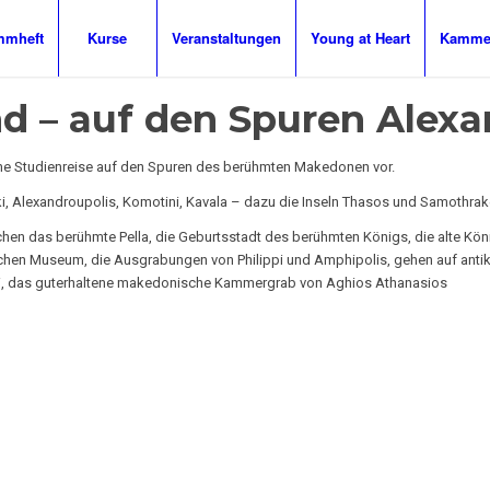
mmheft
Kurse
Veranstaltungen
Young at Heart
Kammer
nd – auf den Spuren Alex
eine Studienreise auf den Spuren des berühmten Makedonen vor.
ki, Alexandroupolis, Komotini, Kavala – dazu die Inseln Thasos und Samothra
chen das berühmte Pella, die Geburtsstadt des berühmten Königs, die alte K
chen Museum, die Ausgrabungen von Philippi und Amphipolis, gehen auf anti
ni, das guterhaltene makedonische Kammergrab von Aghios Athanasios