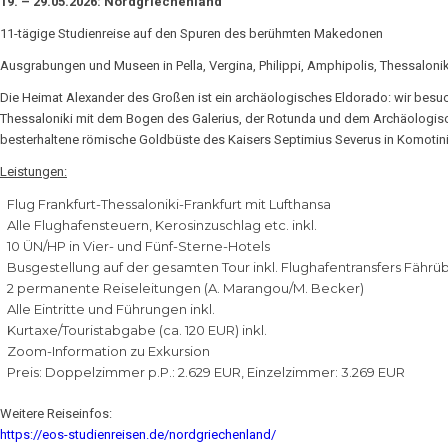
19. – 29.05.2026: Nordgriechenland
11-tägige Studienreise auf den Spuren des berühmten Makedonen
Ausgrabungen und Museen in Pella, Vergina, Philippi, Amphipolis, Thessaloni
Die Heimat Alexander des Großen ist ein archäologisches Eldorado: wir besu
Thessaloniki mit dem Bogen des Galerius, der Rotunda und dem Archäologis
besterhaltene römische Goldbüste des Kaisers Septimius Severus in Komoti
Leistungen:
Flug Frankfurt-Thessaloniki-Frankfurt mit Lufthansa
Alle Flughafensteuern, Kerosinzuschlag etc. inkl.
10 ÜN/HP in Vier- und Fünf-Sterne-Hotels
Busgestellung auf der gesamten Tour inkl. Flughafentransfers Fähr
2 permanente Reiseleitungen (A. Marangou/M. Becker)
Alle Eintritte und Führungen inkl.
Kurtaxe/Touristabgabe (ca. 120 EUR) inkl.
Zoom-Information zu Exkursion
Preis: Doppelzimmer p.P.: 2.629 EUR, Einzelzimmer: 3.269 EUR
Weitere Reiseinfos:
https://eos-studienreisen.de/nordgriechenland/