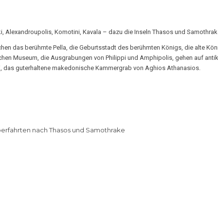
ki, Alexandroupolis, Komotini, Kavala – dazu die Inseln Thasos und Samothra
chen das berühmte Pella, die Geburtsstadt des berühmten Königs, die alte K
chen Museum, die Ausgrabungen von Philippi und Amphipolis, gehen auf anti
ni, das guterhaltene makedonische Kammergrab von Aghios Athanasios.
überfahrten nach Thasos und Samothrake