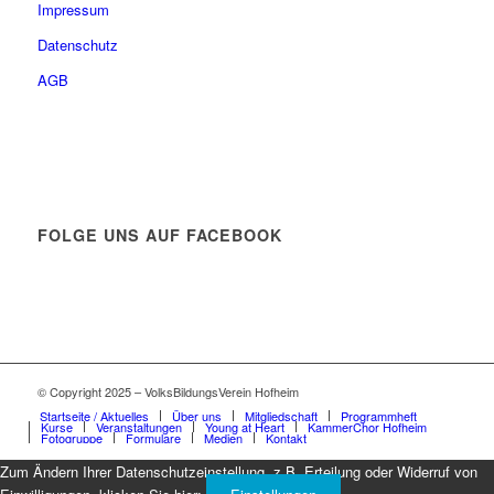
Impressum
Datenschutz
AGB
FOLGE UNS AUF FACEBOOK
© Copyright 2025 – VolksBildungsVerein Hofheim
Startseite / Aktuelles
Über uns
Mitgliedschaft
Programmheft
Kurse
Veranstaltungen
Young at Heart
KammerChor Hofheim
Fotogruppe
Formulare
Medien
Kontakt
Zum Ändern Ihrer Datenschutzeinstellung, z.B. Erteilung oder Widerruf von